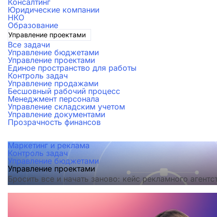
Консалтинг
Юридические компании
НКО
Образование
Управление проектами
Все задачи
Управление бюджетами
Управление проектами
Единое пространство для работы
Контроль задач
Управление продажами
Бесшовный рабочий процесс
Менеджмент персонала
Управление складским учетом
Управление документами
Прозрачность финансов
Маркетинг и реклама
Контроль задач
Управление бюджетами
Управление проектами
Бросить все и начать заново: кейс рекламного агентс