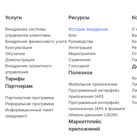
Услуги
Ресурсы
К
Внедрение системы
Истории внедрения
О 
управления клиентами
Блог
Ва
Внедрение финансового учета
Руководства
Ко
Консультации
Интеграции
Ре
Обучение
Мероприятия
От
Демонстрация
Сравнения
Па
Внедрение проектного
Глоссарий
Д
управления
Полезное
Тарифы
Ко
Мобильное приложение
Ли
Партнерам
Программный интерфейс
Ли
приложения (API)
Ас
Партнерская программа
Программный интерфейс
То
Реферальная программа
приложения (API) в формате
Информационный пакет
обмена данными (JSON)
(медиакит)
Маркетплейс
приложений