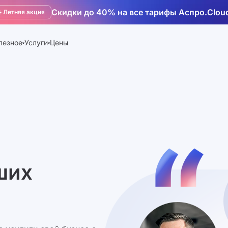
Скидки до 40% на все тарифы Аспро.Clou
️ Летняя акция
лезное
Услуги
Цены
ших