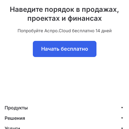
Наведите порядок в продажах,
проектах и финансах
Попробуйте Аспро.Cloud бесплатно 14 дней
Начать бесплатно
Продукты
Управление клиентами (CRM)
Решения
Проекты
ИТ-компании
Услуги