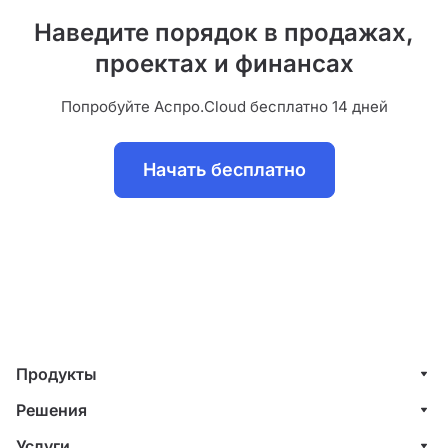
Наведите порядок в продажах,
проектах и финансах
Попробуйте Аспро.Cloud бесплатно 14 дней
Начать бесплатно
Продукты
Управление клиентами (CRM)
Решения
Проекты
ИТ-компании
Услуги