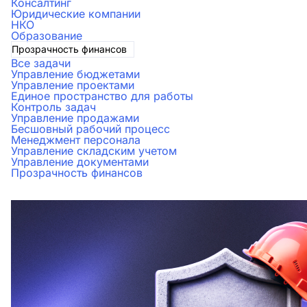
Консалтинг
Юридические компании
НКО
Образование
Прозрачность финансов
Все задачи
Управление бюджетами
Управление проектами
Единое пространство для работы
Контроль задач
Управление продажами
Бесшовный рабочий процесс
Менеджмент персонала
Управление складским учетом
Управление документами
Прозрачность финансов