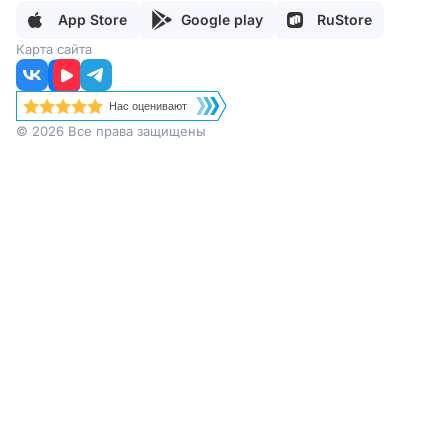
Отзывы
Товарный знак
Регламент работы поддержки
App Store
Google play
RuStore
Партнеры
Карта сайта
Нас оценивают
© 2026 Все права защищены