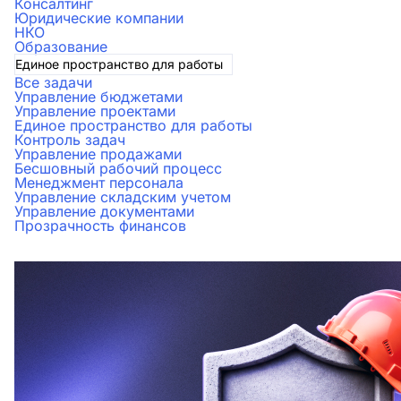
Консалтинг
Юридические компании
НКО
Образование
Единое пространство для работы
Все задачи
Управление бюджетами
Управление проектами
Единое пространство для работы
Контроль задач
Управление продажами
Бесшовный рабочий процесс
Менеджмент персонала
Управление складским учетом
Управление документами
Прозрачность финансов