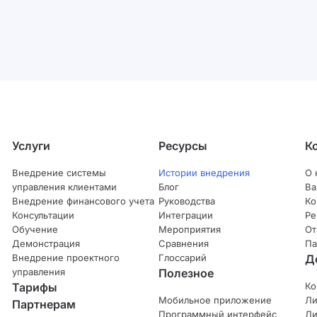
Услуги
Ресурсы
К
Внедрение системы
Истории внедрения
О 
управления клиентами
Блог
Ва
Внедрение финансового учета
Руководства
Ко
Консультации
Интеграции
Ре
Обучение
Мероприятия
От
Демонстрация
Сравнения
Па
Внедрение проектного
Глоссарий
Д
управления
Полезное
Тарифы
Ко
Мобильное приложение
Ли
Партнерам
Программный интерфейс
Ли