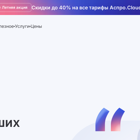
Скидки до 40% на все тарифы Аспро.Clou
️ Летняя акция
лезное
Услуги
Цены
ших