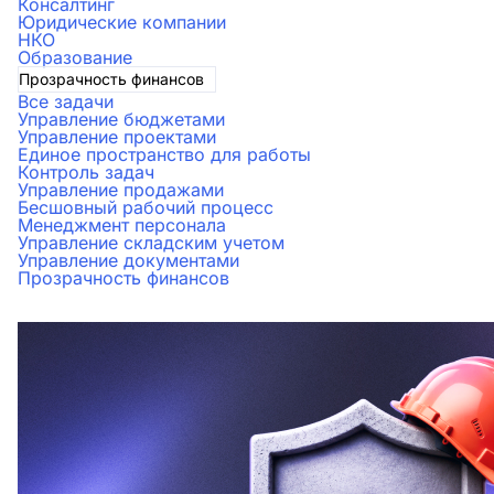
Консалтинг
Юридические компании
НКО
Образование
Прозрачность финансов
Все задачи
Управление бюджетами
Управление проектами
Единое пространство для работы
Контроль задач
Управление продажами
Бесшовный рабочий процесс
Менеджмент персонала
Управление складским учетом
Управление документами
Прозрачность финансов