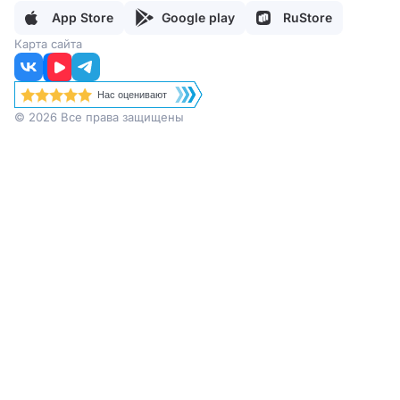
Отзывы
Товарный знак
Регламент работы поддержки
App Store
Google play
RuStore
Партнеры
Карта сайта
Нас оценивают
© 2026 Все права защищены