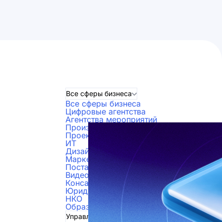
Все сферы бизнеса
Все сферы бизнеса
Цифровые агентства
Агентства мероприятий
Производство
Проектные организации
ИТ
Дизайнеры
Маркетинг и реклама
Поставки
Видеопроизводство
Консалтинг
Юридические компании
НКО
Образование
Управление проектами