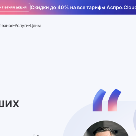
Скидки до 40% на все тарифы Аспро.Clou
️ Летняя акция
лезное
Услуги
Цены
ших