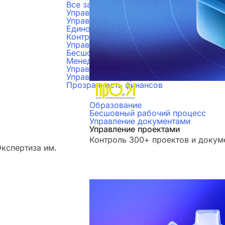
Все задачи
Управление бюджетами
Управление проектами
Единое пространство для работы
Контроль задач
Управление продажами
Бесшовный рабочий процесс
Менеджмент персонала
Управление складским учетом
Управление документами
Прозрачность финансов
Образование
Бесшовный рабочий процесс
Управление документами
Управление проектами
Контроль 300+ проектов и докум
кспертиза им.