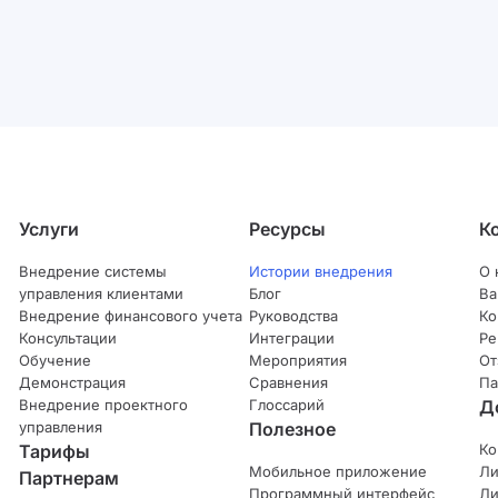
Услуги
Ресурсы
К
Внедрение системы
Истории внедрения
О 
управления клиентами
Блог
Ва
Внедрение финансового учета
Руководства
Ко
Консультации
Интеграции
Ре
Обучение
Мероприятия
От
Демонстрация
Сравнения
Па
Внедрение проектного
Глоссарий
Д
управления
Полезное
Тарифы
Ко
Мобильное приложение
Ли
Партнерам
Программный интерфейс
Ли