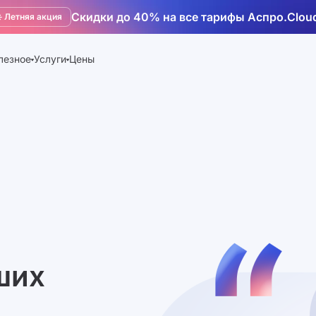
Скидки до 40% на все тарифы Аспро.Clou
️ Летняя акция
лезное
Услуги
Цены
ших