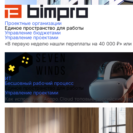
Проектные организации
Единое пространство для работы
Управление бюджетами
Управление проектами
«В первую неделю нашли переплаты на 40 000 ₽» ил
ИТ
Бесшовный рабочий процесс
Единое пространство для работы
Управление проектами
Как используют Аспро.Cloud топовые российские раз