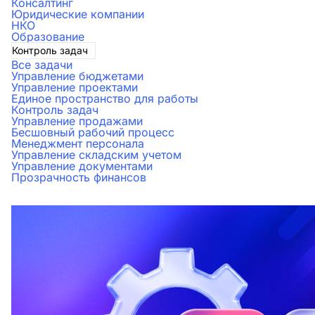
Консалтинг
Юридические компании
НКО
Образование
Контроль задач
Все задачи
Управление бюджетами
Управление проектами
Единое пространство для работы
Контроль задач
Управление продажами
Бесшовный рабочий процесс
Менеджмент персонала
Управление складским учетом
Управление документами
Прозрачность финансов