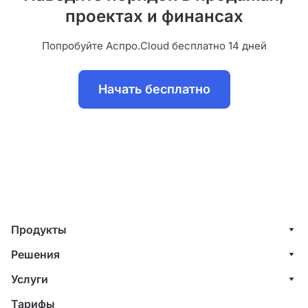
проектах и финансах
Попробуйте Аспро.Cloud бесплатно 14 дней
Начать бесплатно
Продукты
Управление клиентами (CRM)
Решения
Проекты
ИТ-компании
Услуги
Финансы
Строительные компании
Внедрение системы управления клиентами
Тарифы