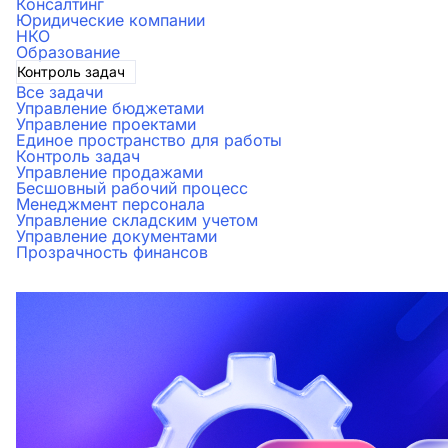
Консалтинг
Юридические компании
НКО
Образование
Контроль задач
Все задачи
Управление бюджетами
Управление проектами
Единое пространство для работы
Контроль задач
Управление продажами
Бесшовный рабочий процесс
Менеджмент персонала
Управление складским учетом
Управление документами
Прозрачность финансов