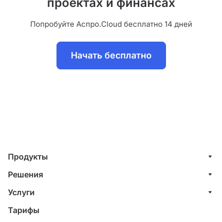
проектах и финансах
Попробуйте Аспро.Cloud бесплатно 14 дней
Начать бесплатно
Продукты
Управление клиентами (CRM)
Решения
Проекты
ИТ-компании
Услуги
Финансы
Строительные компании
Внедрение системы управления клиентами
Тарифы
Счета и акты