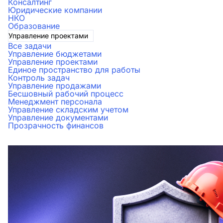
Консалтинг
Юридические компании
НКО
Образование
Управление проектами
Все задачи
Управление бюджетами
Управление проектами
Единое пространство для работы
Контроль задач
Управление продажами
Бесшовный рабочий процесс
Менеджмент персонала
Управление складским учетом
Управление документами
Прозрачность финансов