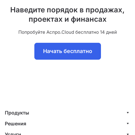
Наведите порядок в продажах,
проектах и финансах
Попробуйте Аспро.Cloud бесплатно 14 дней
Начать бесплатно
Продукты
Управление клиентами (CRM)
Решения
Проекты
ИТ-компании
Услуги