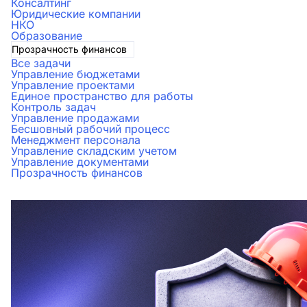
Консалтинг
Юридические компании
НКО
Образование
Прозрачность финансов
Все задачи
Управление бюджетами
Управление проектами
Единое пространство для работы
Контроль задач
Управление продажами
Бесшовный рабочий процесс
Менеджмент персонала
Управление складским учетом
Управление документами
Прозрачность финансов