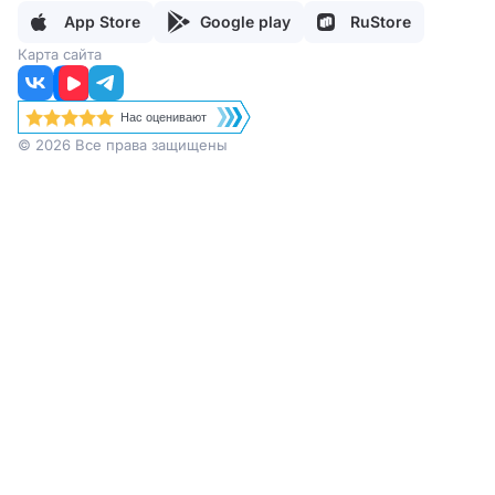
Отзывы
Товарный знак
Регламент работы поддержки
App Store
Google play
RuStore
Партнеры
Карта сайта
Нас оценивают
© 2026 Все права защищены