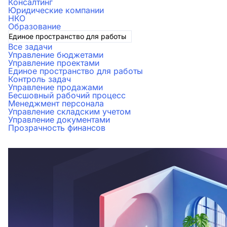
Консалтинг
Юридические компании
НКО
Образование
Единое пространство для работы
Все задачи
Управление бюджетами
Управление проектами
Единое пространство для работы
Контроль задач
Управление продажами
Бесшовный рабочий процесс
Менеджмент персонала
Управление складским учетом
Управление документами
Прозрачность финансов