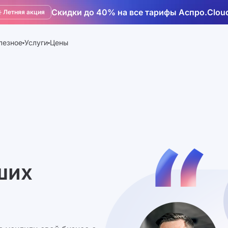
Скидки до 40% на все тарифы Аспро.Clou
️ Летняя акция
лезное
Услуги
Цены
ших