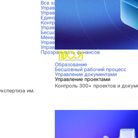
Все задачи
Управление бюджетами
Управление проектами
Единое пространство для работы
Контроль задач
Управление продажами
Бесшовный рабочий процесс
Менеджмент персонала
Управление складским учетом
Управление документами
Прозрачность финансов
Образование
Бесшовный рабочий процесс
Управление документами
Управление проектами
Контроль 300+ проектов и докум
кспертиза им.