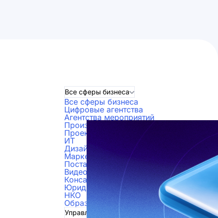
Все сферы бизнеса
Все сферы бизнеса
Цифровые агентства
Агентства мероприятий
Производство
Проектные организации
ИТ
Дизайнеры
Маркетинг и реклама
Поставки
Видеопроизводство
Консалтинг
Юридические компании
НКО
Образование
Управление проектами