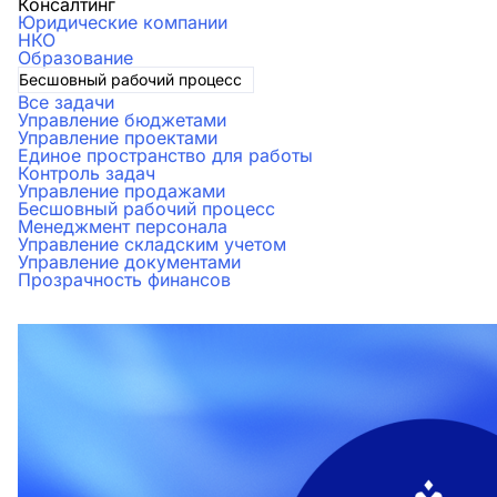
Консалтинг
Юридические компании
НКО
Образование
Бесшовный рабочий процесс
Все задачи
Управление бюджетами
Управление проектами
Единое пространство для работы
Контроль задач
Управление продажами
Бесшовный рабочий процесс
Менеджмент персонала
Управление складским учетом
Управление документами
Прозрачность финансов