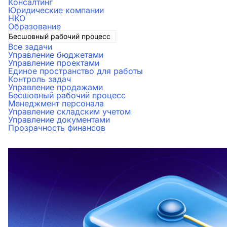
Консалтинг
Юридические компании
НКО
Образование
Бесшовный рабочий процесс
Все задачи
Управление бюджетами
Управление проектами
Единое пространство для работы
Контроль задач
Управление продажами
Бесшовный рабочий процесс
Менеджмент персонала
Управление складским учетом
Управление документами
Прозрачность финансов