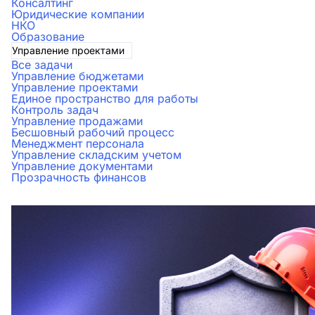
Консалтинг
Юридические компании
НКО
Образование
Управление проектами
Все задачи
Управление бюджетами
Управление проектами
Единое пространство для работы
Контроль задач
Управление продажами
Бесшовный рабочий процесс
Менеджмент персонала
Управление складским учетом
Управление документами
Прозрачность финансов