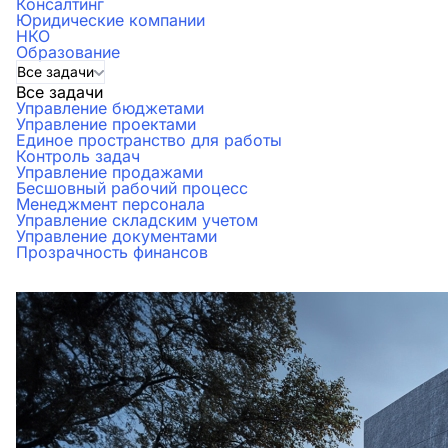
Консалтинг
Юридические компании
НКО
Образование
Все задачи
Все задачи
Управление бюджетами
Управление проектами
Единое пространство для работы
Контроль задач
Управление продажами
Бесшовный рабочий процесс
Менеджмент персонала
Управление складским учетом
Управление документами
Прозрачность финансов