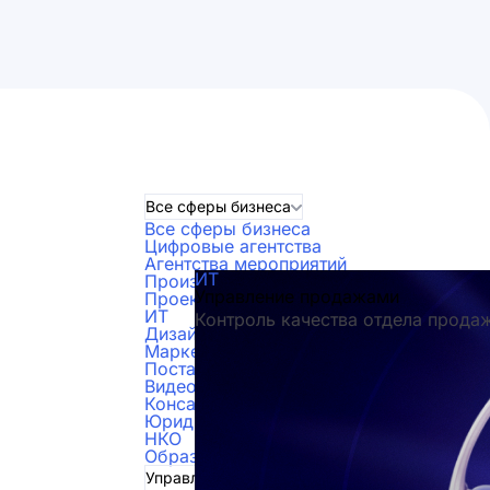
Все сферы бизнеса
Все сферы бизнеса
Цифровые агентства
Агентства мероприятий
ИТ
Производство
Управление продажами
Проектные организации
ИТ
Контроль качества отдела прода
Дизайнеры
Маркетинг и реклама
Поставки
Видеопроизводство
Консалтинг
Юридические компании
НКО
Образование
Управление продажами