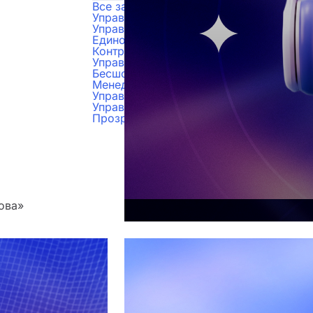
Все задачи
Управление проектами
Управление бюджетами
Единое пространство для работы
Контроль задач
Управление продажами
Бесшовный рабочий процесс
Менеджмент персонала
Управление складским учетом
Управление документами
Прозрачность финансов
ова»