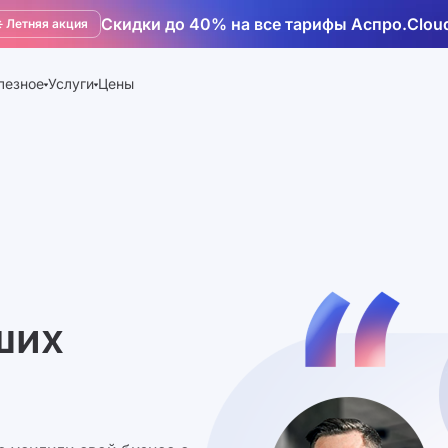
Скидки до 40% на все тарифы Аспро.Clou
️ Летняя акция
лезное
Услуги
Цены
ших