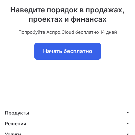
Наведите порядок в продажах,
проектах и финансах
Попробуйте Аспро.Cloud бесплатно 14 дней
Начать бесплатно
Продукты
Управление клиентами (CRM)
Решения
Проекты
ИТ-компании
Услуги