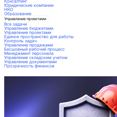
Консалтинг
Юридические компании
НКО
Образование
Управление проектами
Все задачи
Управление бюджетами
Управление проектами
Единое пространство для работы
Контроль задач
Управление продажами
Бесшовный рабочий процесс
Менеджмент персонала
Управление складским учетом
Управление документами
Прозрачность финансов