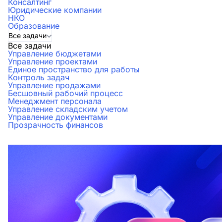
Консалтинг
Юридические компании
НКО
Образование
Все задачи
Все задачи
Управление бюджетами
Управление проектами
Единое пространство для работы
Контроль задач
Управление продажами
Бесшовный рабочий процесс
Менеджмент персонала
Управление складским учетом
Управление документами
Прозрачность финансов