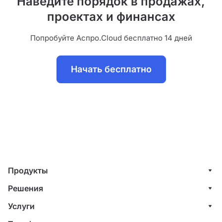
Наведите порядок в продажах,
проектах и финансах
Попробуйте Аспро.Cloud бесплатно 14 дней
Начать бесплатно
Продукты
Управление клиентами (CRM)
Решения
Проекты
ИТ-компании
Услуги
Финансы
Строительные компании