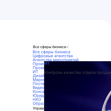
Все сферы бизнеса
Все сферы бизнеса
Цифровые агентства
Агентства мероприятий
ИТ
Производство
Управление продажами
Проектные организации
ИТ
Контроль качества отдела прода
Дизайнеры
Маркетинг и реклама
Поставки
Видеопроизводство
Консалтинг
Юридические компании
НКО
Образование
Управление продажами