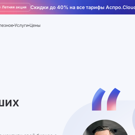
Скидки до 40% на все тарифы Аспро.Clou
️ Летняя акция
лезное
Услуги
Цены
ших