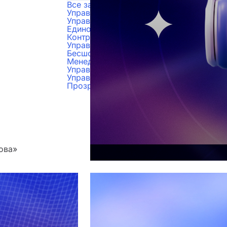
Все задачи
Управление бюджетами
Управление проектами
Единое пространство для работы
Контроль задач
Управление продажами
Бесшовный рабочий процесс
Менеджмент персонала
Управление складским учетом
Управление документами
Прозрачность финансов
ова»