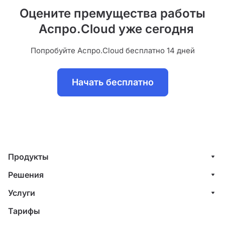
Оцените премущества работы
Аспро.Cloud уже сегодня
Попробуйте Аспро.Cloud бесплатно 14 дней
Начать бесплатно
Продукты
Управление клиентами (CRM)
Решения
Проекты
ИТ-компании
Услуги
Финансы
Строительные компании
Внедрение системы управления клиентами
Тарифы
Счета и акты
Веб-студии