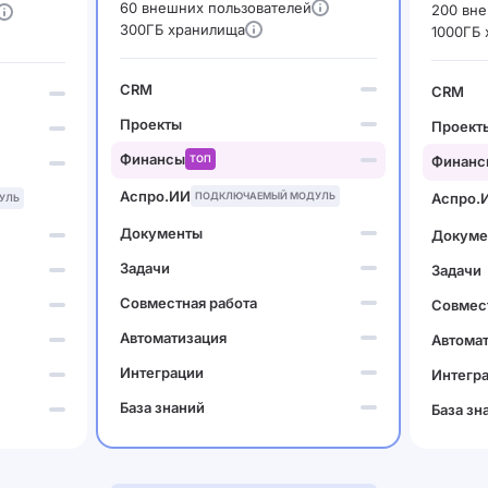
60 внешних пользователей
200 вне
300ГБ хранилища
1000ГБ
CRM
CRM
Проекты
Проект
Финансы
ТОП
Финанс
Аспро.ИИ
ПОДКЛЮЧАЕМЫЙ МОДУЛЬ
Аспро.
УЛЬ
Документы
Докуме
Задачи
Задачи
Совместная работа
Совмест
Автоматизация
Автома
Интеграции
Интегр
База знаний
База зн