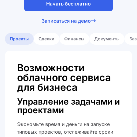
Начать бесплатно
Я принимаю
лицензионное
Записаться на демо
соглашение
Я принимаю
политику обработки
персональных данных
Проекты
Сделки
Финансы
Документы
Баз
Возможности
облачного сервиса
для бизнеса
Управление задачами и
проектами
Экономьте время и деньги на запуске
типовых проектов, отслеживайте сроки