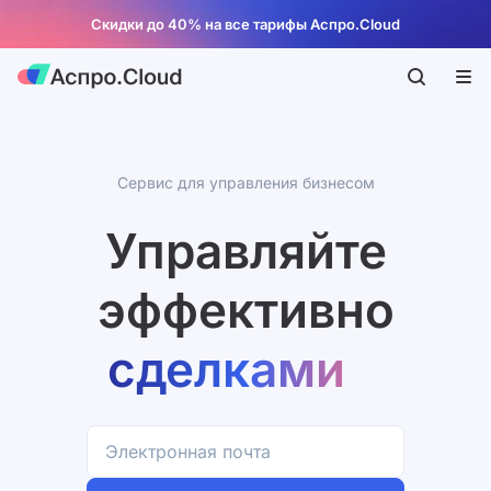
Скидки до 40% на все тарифы Аспро.Cloud
компанией
проектами
Сервис для управления бизнесом
Управляйте
финансами
эффективно
сделками
компанией