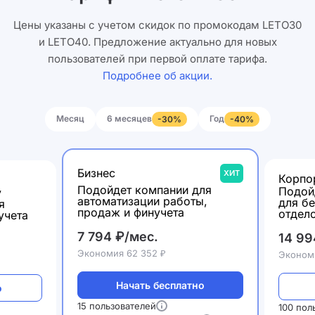
Цены указаны с учетом скидок по промокодам LETO30
и LETO40. Предложение актуально для новых
пользователей при первой оплате тарифа.
Подробнее об акции.
Месяц
6 месяцев
Год
-30%
-40%
Бизнес
ХИТ
Корпо
Подойдет компании для
Подой
у
автоматизации работы,
для б
я
продаж и финучета
отдел
учета
7 794 ₽/мес.
14 99
Экономия 62 352 ₽
Экономи
Начать бесплатно
о
15 пользователей
100 пол