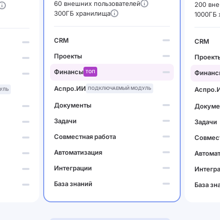
60 внешних пользователей
200 вне
300ГБ хранилища
1000ГБ
CRM
CRM
Проекты
Проект
Финансы
ТОП
Финанс
Аспро.ИИ
ПОДКЛЮЧАЕМЫЙ МОДУЛЬ
Аспро.
УЛЬ
Документы
Докуме
Задачи
Задачи
Совместная работа
Совмест
Автоматизация
Автома
Интеграции
Интегр
База знаний
База зн