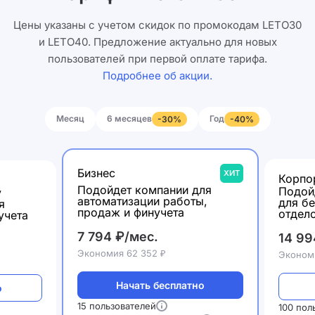
Цены указаны с учетом скидок по промокодам LETO30
и LETO40. Предложение актуально для новых
пользователей при первой оплате тарифа.
Подробнее об акции.
Месяц
6 месяцев
Год
-30%
-40%
Бизнес
ХИТ
Корпо
Подойдет компании для
Подой
у
автоматизации работы,
для б
я
продаж и финучета
отдел
учета
7 794 ₽/мес.
14 99
Экономия 62 352 ₽
Экономи
Начать бесплатно
о
15 пользователей
100 пол