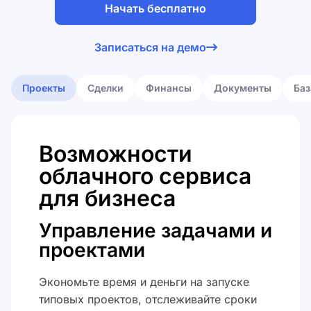
Начать бесплатно
Я принимаю
лицензионное
Записаться на демо
соглашение
Я принимаю
политику обработки
персональных данных
Проекты
Сделки
Финансы
Документы
Баз
Возможности
облачного сервиса
для бизнеса
Управление задачами и
проектами
Экономьте время и деньги на запуске
типовых проектов, отслеживайте сроки