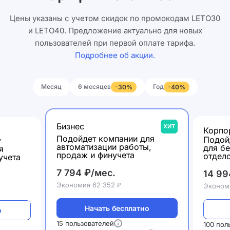
Цены указаны с учетом скидок по промокодам LETO30
и LETO40. Предложение актуально для новых
пользователей при первой оплате тарифа.
Подробнее об акции.
Месяц
6 месяцев
Год
-30%
-40%
Бизнес
ХИТ
Корпо
Подойдет компании для
Подой
у
автоматизации работы,
для б
я
продаж и финучета
отдел
учета
7 794 ₽/мес.
14 99
Экономия 62 352 ₽
Экономи
Начать бесплатно
о
15 пользователей
100 пол