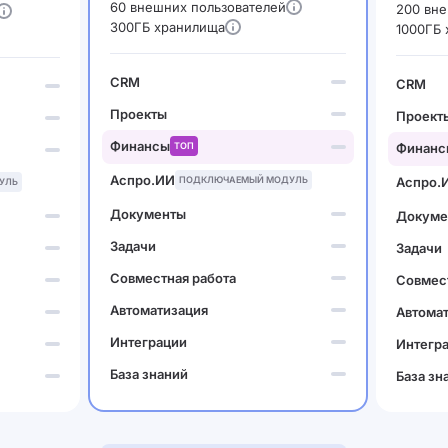
60 внешних пользователей
200 вне
300ГБ хранилища
1000ГБ
CRM
CRM
Проекты
Проект
Финансы
ТОП
Финанс
Аспро.ИИ
ПОДКЛЮЧАЕМЫЙ МОДУЛЬ
Аспро.
УЛЬ
Документы
Докуме
Задачи
Задачи
Совместная работа
Совмест
Автоматизация
Автома
Интеграции
Интегр
База знаний
База зн