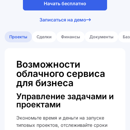
Начать бесплатно
Я принимаю
лицензионное
Записаться на демо
соглашение
Я принимаю
политику обработки
персональных данных
Проекты
Сделки
Финансы
Документы
Баз
Возможности
облачного сервиса
для бизнеса
Управление задачами и
проектами
Экономьте время и деньги на запуске
типовых проектов, отслеживайте сроки