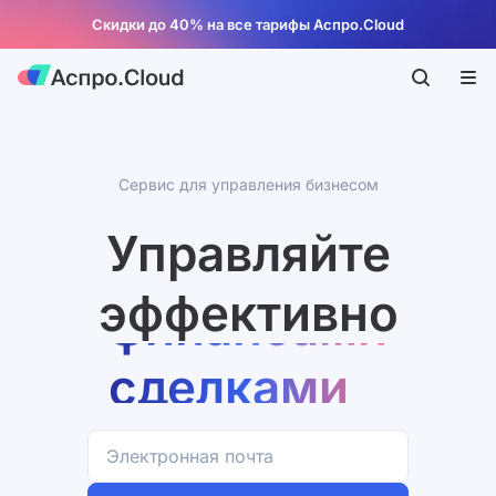
Скидки до 40% на все тарифы Аспро.Cloud
компанией
Сервис для управления бизнесом
проектами
Управляйте
финансами
эффективно
сделками
компанией