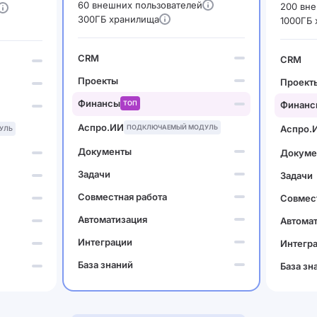
60 внешних пользователей
200 вне
300ГБ хранилища
1000ГБ
CRM
CRM
Проекты
Проект
Финансы
ТОП
Финанс
Аспро.ИИ
ПОДКЛЮЧАЕМЫЙ МОДУЛЬ
Аспро.
УЛЬ
Документы
Докуме
Задачи
Задачи
Совместная работа
Совмест
Автоматизация
Автома
Интеграции
Интегр
База знаний
База зн