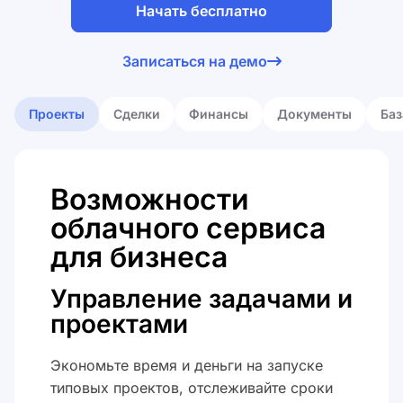
Начать бесплатно
сделками
Я принимаю
лицензионное
Записаться на демо
соглашение
компанией
Я принимаю
политику обработки
персональных данных
Проекты
Сделки
Финансы
Документы
Баз
Возможности
облачного сервиса
для бизнеса
Управление задачами и
проектами
Экономьте время и деньги на запуске
типовых проектов, отслеживайте сроки