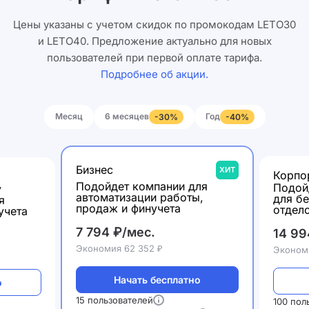
Цены указаны с учетом скидок по промокодам LETO30
и LETO40. Предложение актуально для новых
пользователей при первой оплате тарифа.
Подробнее об акции.
Месяц
6 месяцев
Год
-30%
-40%
Бизнес
ХИТ
Корпо
Подойдет компании для
Подой
у
автоматизации работы,
для б
я
продаж и финучета
отдел
учета
7 794 ₽/мес.
14 99
Экономия 62 352 ₽
Экономи
Начать бесплатно
о
15 пользователей
100 пол