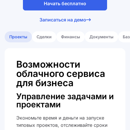
Начать бесплатно
сделками
Я принимаю
лицензионное
Записаться на демо
соглашение
компанией
Я принимаю
политику обработки
персональных данных
Проекты
Сделки
Финансы
Документы
Баз
Возможности
облачного сервиса
для бизнеса
Управление задачами и
проектами
Экономьте время и деньги на запуске
типовых проектов, отслеживайте сроки