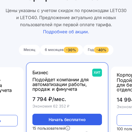
Цены указаны с учетом скидок по промокодам LETO30
и LETO40. Предложение актуально для новых
пользователей при первой оплате тарифа.
Подробнее об акции.
Месяц
6 месяцев
Год
-30%
-40%
Бизнес
ХИТ
Корпо
Подойдет компании для
Подой
у
автоматизации работы,
для б
я
продаж и финучета
отдел
учета
7 794 ₽/мес.
14 99
Экономия 62 352 ₽
Экономи
Начать бесплатно
о
15 пользователей
100 пол