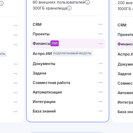
60 внешних пользователей
200 вне
300ГБ хранилища
1000ГБ
CRM
CRM
Проекты
Проект
Финансы
ТОП
Финанс
Аспро.ИИ
ПОДКЛЮЧАЕМЫЙ МОДУЛЬ
Аспро.
УЛЬ
Документы
Докуме
Задачи
Задачи
Совместная работа
Совмест
Автоматизация
Автома
Интеграции
Интегр
База знаний
База зн