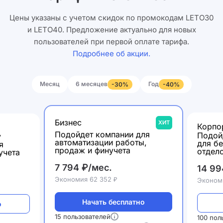
Цены указаны с учетом скидок по промокодам LETO30
и LETO40. Предложение актуально для новых
пользователей при первой оплате тарифа.
Подробнее об акции.
Месяц
6 месяцев
Год
-30%
-40%
Бизнес
ХИТ
Корпо
Подойдет компании для
Подой
у
автоматизации работы,
для б
я
продаж и финучета
отдел
учета
7 794 ₽/мес.
14 99
Экономия 62 352 ₽
Экономи
Начать бесплатно
о
15 пользователей
100 пол