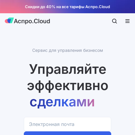
Скидки до 40% на все тарифы Аспро.Cloud
компанией
проектами
Сервис для управления бизнесом
Управляйте
финансами
эффективно
сделками
компанией