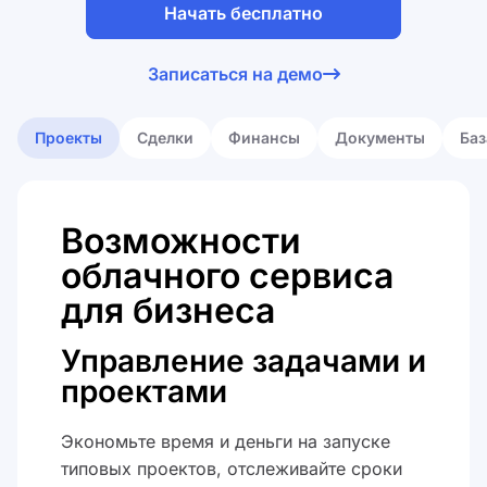
Начать бесплатно
Я принимаю
лицензионное
Записаться на демо
соглашение
Я принимаю
политику обработки
персональных данных
Проекты
Сделки
Финансы
Документы
Баз
Возможности
облачного сервиса
для бизнеса
Управление задачами и
проектами
Экономьте время и деньги на запуске
типовых проектов, отслеживайте сроки