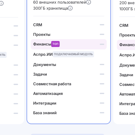
60 внешних пользователей
200 вне
300ГБ хранилища
1000ГБ
CRM
CRM
Проекты
Проект
Финансы
ТОП
Финанс
Аспро.ИИ
ПОДКЛЮЧАЕМЫЙ МОДУЛЬ
Аспро.
УЛЬ
Документы
Докуме
Задачи
Задачи
Совместная работа
Совмест
Автоматизация
Автома
Интеграции
Интегр
База знаний
База зн